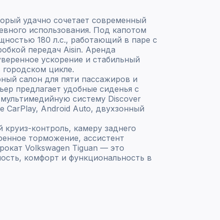
торый удачно сочетает современный
евного использования. Под капотом
щностью 180 л.с., работающий в паре с
обкой передач Aisin. Аренда
уверенное ускорение и стабильный
в городском цикле.
ный салон для пяти пассажиров и
ьер предлагает удобные сиденья с
, мультимедийную систему Discover
e CarPlay, Android Auto, двухзонный
 круиз-контроль, камеру заднего
тренное торможение, ассистент
рокат Volkswagen Tiguan — это
ность, комфорт и функциональность в