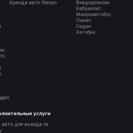
Аренда авто Nissan
Внедорожник
Кабриолет
Микроавтобус
Пикап
i
Седан
Хэтчбек
es
shi
t
e
agen
лнительные услуги
 авто для выезда за
у