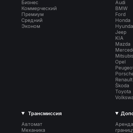
Бизнес
Audi
Коммерческий
BMW
Премиум
Ford
Средний
Honda
Эконом
Hyunda
Jeep
KIA
Mazda
Merced
Mitsubi
Opel
Peugeo
Porsch
Renault
Škoda
Toyota
Volksw
Трансмиссия
Допо
Автомат
Аренда
Механика
границ