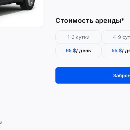
Стоимость аренды*
1-3 сутки
4-9 су
65 $
/ день
55 $
/ д
Забро
ы