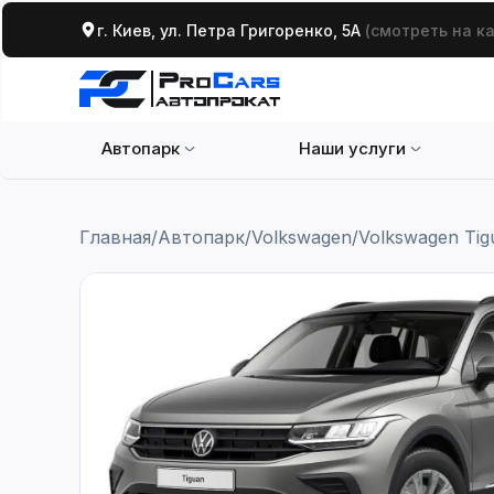
г. Киев, ул. Петра Григоренко, 5А
(смотреть на к
Автопарк
Наши услуги
Главная
/
Автопарк
/
Volkswagen
/
Volkswagen Tig