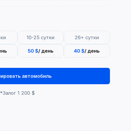
тки
10-25 сутки
26+ сутки
ень
50 $
/ день
40 $
/ день
нировать автомобиль
*Залог
1 200 $