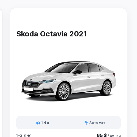
Skoda Octavia 2021
1.4 л
Автомат
65 $
1–3 дня
/ сутки