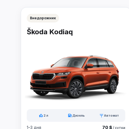
Внедорожник
Škoda Kodiaq
2 л
Дизель
Автомат
70 $
1–3 дня
/ сутки