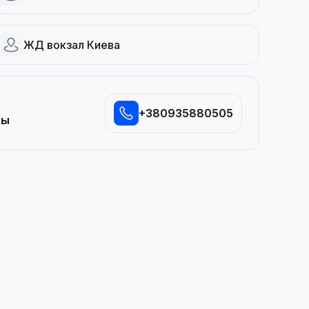
ЖД вокзал Киева
+380935880505
сы