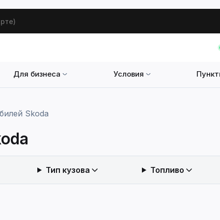
арте)
Для бизнеса
Условия
Пункт
билей Skoda
koda
Тип кузова
Топливо
енить