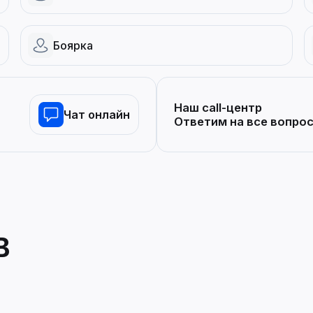
Боярка
Наш call-центр
Чат онлайн
Ответим на все вопро
В