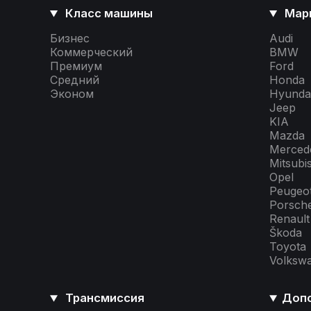
Класс машины
Мар
Бизнес
Audi
Коммерческий
BMW
Премиум
Ford
Средний
Honda
Эконом
Hyunda
Jeep
KIA
Mazda
Merced
Mitsubi
Opel
Peugeo
Porsch
Renault
Škoda
Toyota
Volksw
Трансмиссия
Допо