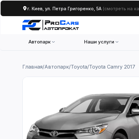
г. Киев, ул. Петра Григоренко, 5А
(смотреть на к
Автопарк
Наши услуги
Главная
/
Автопарк
/
Toyota
/
Toyota Camry 2017