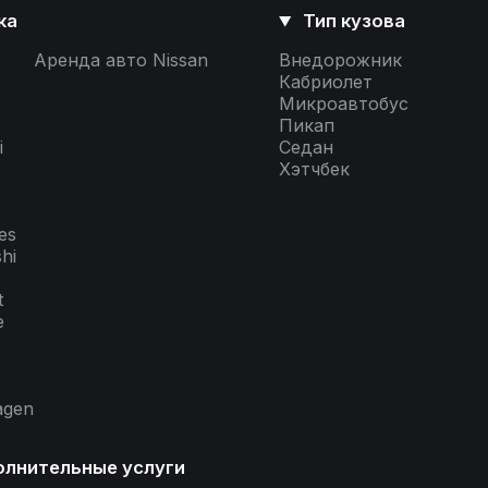
ка
Тип кузова
Аренда авто Nissan
Внедорожник
Кабриолет
Микроавтобус
Пикап
i
Седан
Хэтчбек
es
shi
t
e
agen
лнительные услуги