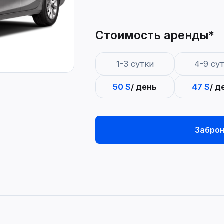
Стоимость аренды*
1-3 сутки
4-9 су
50 $
/ день
47 $
/ д
Забро