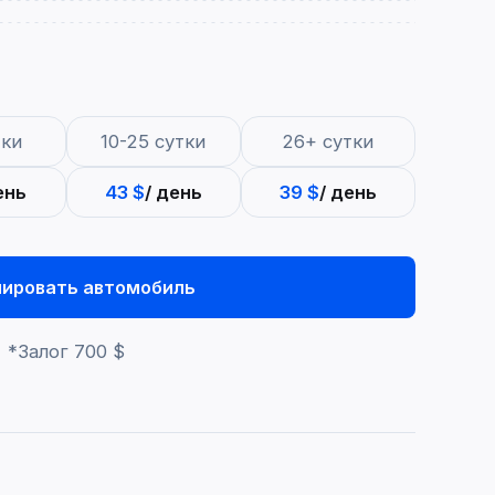
тки
10-25 сутки
26+ сутки
ень
43 $
/ день
39 $
/ день
нировать автомобиль
*Залог
700 $