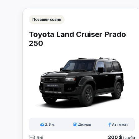
Позашляховик
Toyota Land Cruiser Prado
250
2.8 л
Дизель
Автомат
200 $
1–3 дні
/ доба