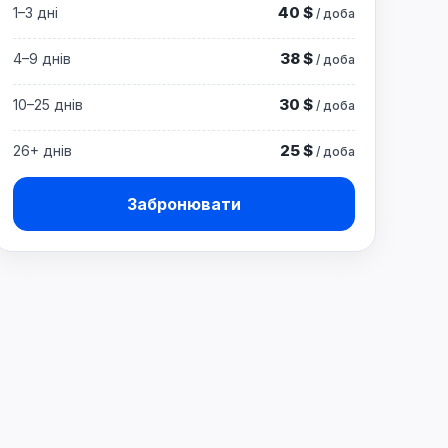
40 $
1–3 дні
/ доба
38 $
4–9 днів
/ доба
30 $
10–25 днів
/ доба
25 $
26+ днів
/ доба
Забронювати