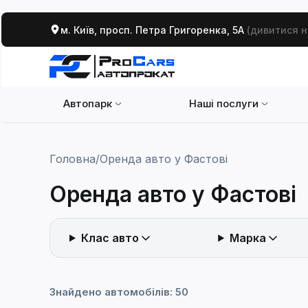
м. Київ, просп. Петра Григоренка, 5А
(дивитися н
Автопарк
Наші послуги
Головна
/
Оренда авто у Фастові
Оренда авто у Фастові
Клас авто
Марка
Сортування
Знайдено автомобілів: 50
Засто