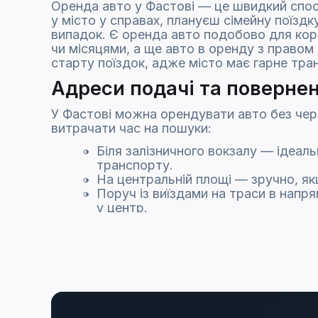
Оренда авто у Фастові — це швидкий спосі
у місто у справах, плануєш сімейну поїздк
випадок. Є оренда авто подобово для кор
чи місяцями, а ще авто в оренду з право
старту поїздок, адже місто має гарне тра
Адреси подачі та повернен
У Фастові можна орендувати авто без черг
витрачати час на пошуки:
Біля залізничного вокзалу — ідеаль
транспорту.
На центральній площі — зручно, якщ
Поруч із виїздами на траси в напря
у центр.
У ключових транспортних вузлах мі
Крім цього, можна замовити подачу безпо
хвилинах і хочеться, щоб транспорт вже ч
— без додаткових зупинок та витрат часу
Умови прокату