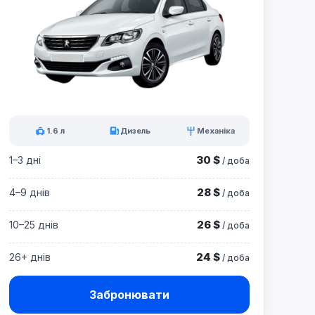
1.6 л
Дизель
Механіка
30 $
1–3 дні
/ доба
28 $
4–9 днів
/ доба
26 $
10–25 днів
/ доба
24 $
26+ днів
/ доба
Забронювати