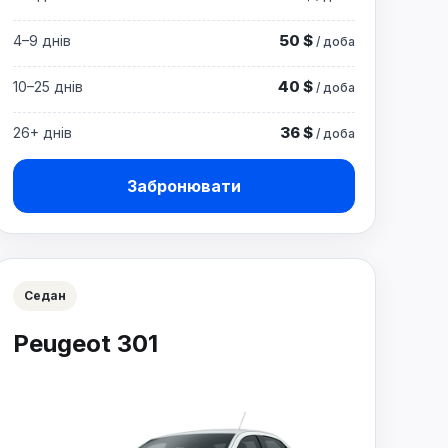
50 $
4–9 днів
/ доба
40 $
10–25 днів
/ доба
36 $
26+ днів
/ доба
Забронювати
Седан
Peugeot 301