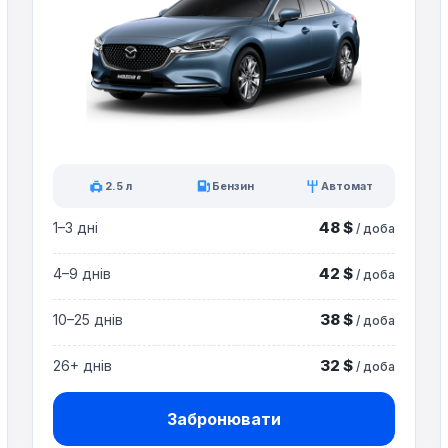
2.5 л
Бензин
Автомат
48 $
1–3 дні
/ доба
42 $
4–9 днів
/ доба
38 $
10–25 днів
/ доба
32 $
26+ днів
/ доба
Забронювати