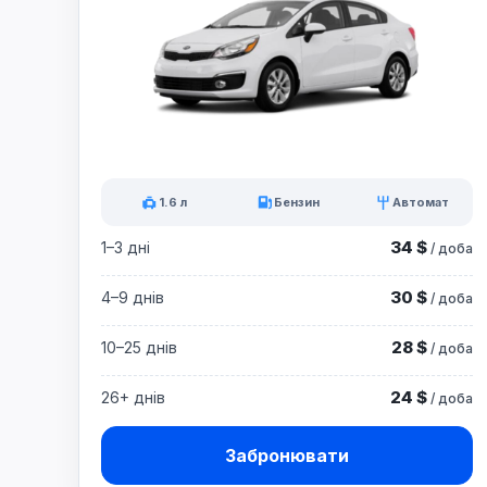
1.6 л
Бензин
Автомат
34 $
1–3 дні
/ доба
30 $
4–9 днів
/ доба
28 $
10–25 днів
/ доба
24 $
26+ днів
/ доба
Забронювати