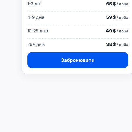
65 $
1–3 дні
/ доба
59 $
4–9 днів
/ доба
49 $
10–25 днів
/ доба
38 $
26+ днів
/ доба
Забронювати