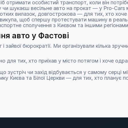
б отримати особистий транспорт, коли він потрібе
у чи шукаєш весільне авто на прокат — у Pro-Cars 
отких вилазок, довгострокова — для тих, хто хоч
м викупа, щоб спершу протестувати машину в реаль
нспортне сполучення з Києвом та іншими регіонами
ня авто у Фастові
 і зайвої бюрократії. Ми організували кілька зруч
но для тих, хто приїхав у місто потягом і хоче одр
о зустріч чи захід відбувається у самому серці мі
мку Києва та Білої Церкви — для тих, хто планує по
ста — для швидкої передачі авто тим, хто пересу
середньо до дому, готелю чи офісу. Це особливо а
екав під під’їздом. Така гнучкість дозволяє орган
.