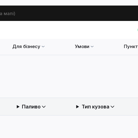
а мапі)
Для бізнесу
Умови
Пункт
Паливо
Тип кузова
сувати