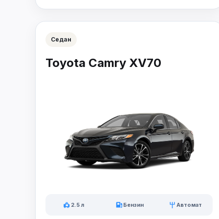
Седан
Toyota Camry XV70
2.5 л
Бензин
Автомат