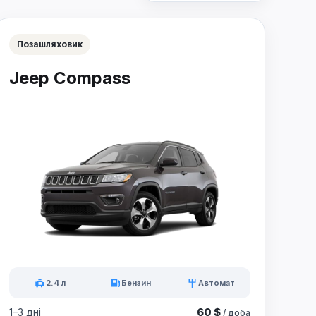
Позашляховик
Jeep Compass
2.4 л
Бензин
Автомат
60 $
1–3 дні
/ доба