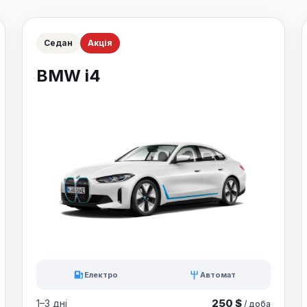
Седан
Акція
BMW i4
Електро
Автомат
250 $
1–3 дні
/ доба