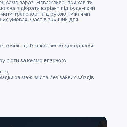
н саме зараз. Неважливо, приїхав ти
можна підібрати варіант під будь-який
е мати транспорт під рукою тижнями
них умовах. Фастів зручний для
.
них точок, щоб клієнтам не доводилося
азу сісти за кермо власного
ста.
їздки за межі міста без зайвих заїздів
вається різними видами транспорту.
ктуально, коли день розписаний по
ізувати поїздку максимально комфортно