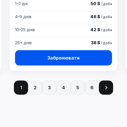
50 $
1–3 дні
/ доба
46 $
4–9 днів
/ доба
42 $
10–25 днів
/ доба
38 $
26+ днів
/ доба
Забронювати
1
2
3
4
5
6