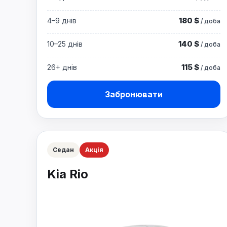
180 $
4–9 днів
/ доба
140 $
10–25 днів
/ доба
115 $
26+ днів
/ доба
Забронювати
Седан
Акція
Kia Rio