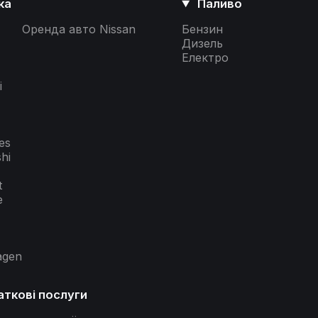
ка
Паливо
Оренда авто Nissan
Бензин
Дизель
Електро
i
es
shi
t
e
agen
ткові послуги