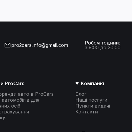
Робочі години:
pro2cars.info@gmail.com
з 9:00 до 20:00
и ProCars
Компанія
оренди авто в ProCars
Блог
 автомобілів для
Наші послуги
них осіб
Пункти видачі
страхування
Контакти
аця