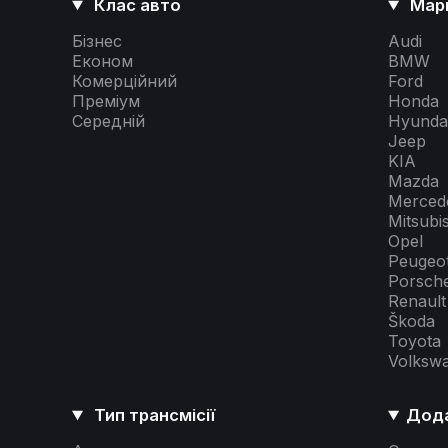
Клас авто
Мар
Бізнес
Audi
Економ
BMW
Комерційний
Ford
Преміум
Honda
Середній
Hyunda
Jeep
KIA
Mazda
Merced
Mitsubi
Opel
Peugeo
Porsch
Renault
Škoda
Toyota
Volksw
Тип трансмісії
Дода