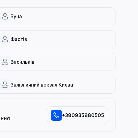
Буча
Фастів
Васильків
Залізничний вокзал Києва
+380935880505
ання