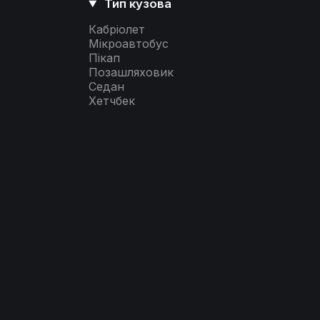
Тип кузова
Кабріолет
Мікроавтобус
Пікап
Позашляховик
Седан
Хетчбек