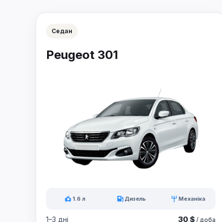
Седан
Peugeot 301
1.6 л
Дизель
Механіка
30 $
1–3 дні
/ доба