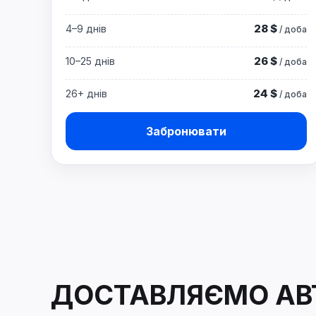
28 $
4–9 днів
/ доба
26 $
10–25 днів
/ доба
24 $
26+ днів
/ доба
Забронювати
ДОСТАВЛЯЄМО АВТ