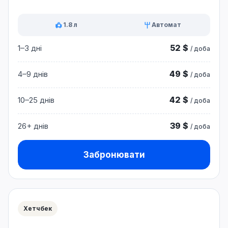
1.8 л
Автомат
52 $
1–3 дні
/ доба
49 $
4–9 днів
/ доба
42 $
10–25 днів
/ доба
39 $
26+ днів
/ доба
Забронювати
Хетчбек