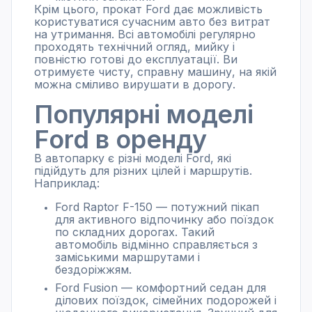
Крім цього, прокат Ford дає можливість
користуватися сучасним авто без витрат
на утримання. Всі автомобілі регулярно
проходять технічний огляд, мийку і
повністю готові до експлуатації. Ви
отримуєте чисту, справну машину, на якій
можна сміливо вирушати в дорогу.
Популярні моделі
Ford в оренду
В автопарку є різні моделі Ford, які
підійдуть для різних цілей і маршрутів.
Наприклад:
Ford Raptor F-150 — потужний пікап
для активного відпочинку або поїздок
по складних дорогах. Такий
автомобіль відмінно справляється з
заміськими маршрутами і
бездоріжжям.
Ford Fusion — комфортний седан для
ділових поїздок, сімейних подорожей і