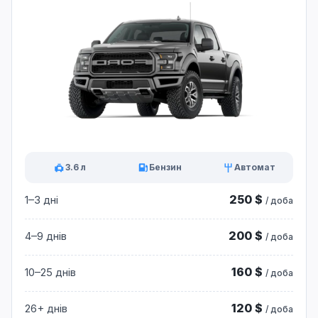
3.6 л
Бензин
Автомат
250 $
1–3 дні
/ доба
200 $
4–9 днів
/ доба
160 $
10–25 днів
/ доба
120 $
26+ днів
/ доба