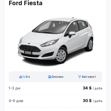
Ford Fiesta
1.6 л
Бензин
Автомат
34 $
1–3 дні
/ доба
30 $
4–9 днів
/ доба