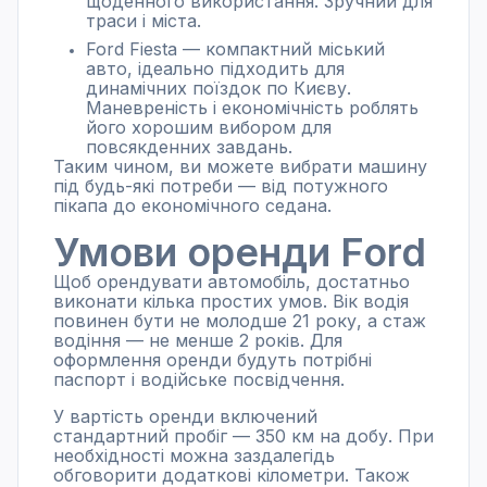
щоденного використання. Зручний для
траси і міста.
Ford Fiesta — компактний міський
авто, ідеально підходить для
динамічних поїздок по Києву.
Маневреність і економічність роблять
його хорошим вибором для
повсякденних завдань.
Таким чином, ви можете вибрати машину
під будь-які потреби — від потужного
пікапа до економічного седана.
Умови оренди Ford
Щоб орендувати автомобіль, достатньо
виконати кілька простих умов. Вік водія
повинен бути не молодше 21 року, а стаж
водіння — не менше 2 років. Для
оформлення оренди будуть потрібні
паспорт і водійське посвідчення.
У вартість оренди включений
стандартний пробіг — 350 км на добу. При
необхідності можна заздалегідь
обговорити додаткові кілометри. Також